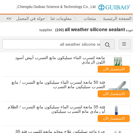
Chengdu Guibao Science & Technology Co., Ltd.,
الصفحة الرئيسية
منتجات
معلومات عنا
جولة في المعمل
>>
all weather silicone sealant
جودة
supplier.
(100)
مانعة لتسرب الماء سيليكون مانع التسرب أبيض أسود
اللون الرمادي
الاستفسار الآن
فئة 50 مانعة لتسرب الماء سيليكون مانع التسرب / مانع
التسرب سيليكون مانع التسرب
الاستفسار الآن
فئة 35 مانعة لتسرب الماء سيليكون مانع التسرب / الظلام
أو رمادي مانع التسرب سيليكون
الاستفسار الآن
جزء واحد سيليكون علاج محايد مانعة للتسرب فئة 35