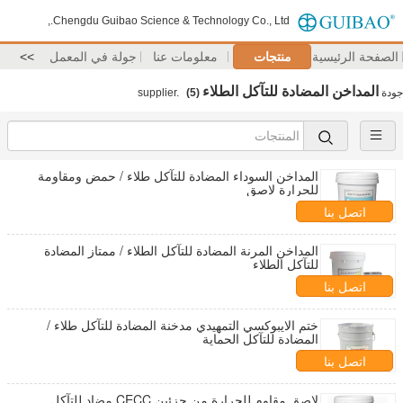
Chengdu Guibao Science & Technology Co., Ltd.,
الصفحة الرئيسية
منتجات
معلومات عنا
جولة في المعمل
>>
المداخن المضادة للتآكل الطلاء
جودة
supplier.
(5)
المداخن السوداء المضادة للتآكل طلاء / حمض ومقاومة
للحرارة لاصق
اتصل بنا
المداخن المرنة المضادة للتآكل الطلاء / ممتاز المضادة
للتآكل الطلاء
اتصل بنا
ختم الايبوكسي التمهيدي مدخنة المضادة للتآكل طلاء /
المضادة للتآكل الحماية
اتصل بنا
لاصق مقاوم للحرارة من جزئين CECC مضاد للتآكل